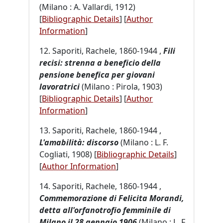
(Milano : A. Vallardi, 1912)
[
Bibliographic Details
]
[
Author
Information
]
12. Saporiti, Rachele, 1860-1944 ,
Fili
recisi: strenna a beneficio della
pensione benefica per giovani
lavoratrici
(Milano : Pirola, 1903)
[
Bibliographic Details
]
[
Author
Information
]
13. Saporiti, Rachele, 1860-1944 ,
L'amabilità: discorso
(Milano : L. F.
Cogliati, 1908) [
Bibliographic Details
]
[
Author Information
]
14. Saporiti, Rachele, 1860-1944 ,
Commemorazione di Felicita Morandi,
detta all'orfanotrofio femminile di
Milano il 28 gennaio 1906
(Milano : L. F.