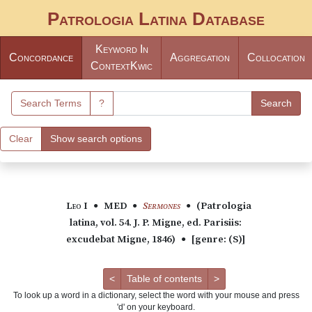
Patrologia Latina Database
Keyword In
Concordance
Aggregation
Collocation
Context
Kwic
Search Terms
?
Search
Clear
Show search options
Leo I
MED
Sermones
(
Patrologia
●
●
●
latina, vol. 54. J. P. Migne, ed. Parisiis:
excudebat Migne, 1846
)
[genre:
(S)
]
●
<
Table of contents
>
To look up a word in a dictionary, select the word with your mouse and press
'd' on your keyboard.