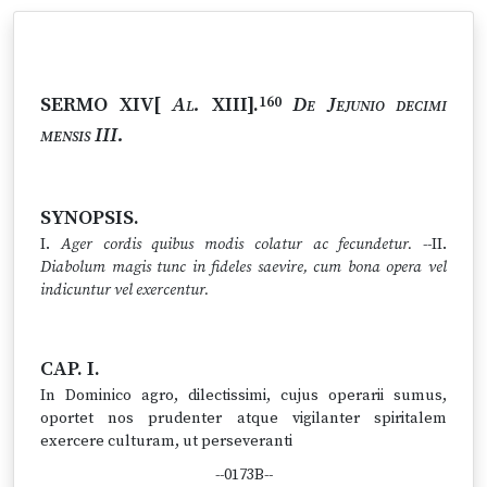
SERMO XIV[
Al.
XIII].
De Jejunio decimi
160
mensis III.
SYNOPSIS.
I.
Ager cordis quibus modis colatur ac fecundetur.
--II.
Diabolum magis tunc in fideles saevire, cum bona opera vel
indicuntur vel exercentur.
CAP. I.
In Dominico agro, dilectissimi, cujus operarii sumus,
oportet nos prudenter atque vigilanter spiritalem
exercere culturam, ut perseveranti
--0173B--