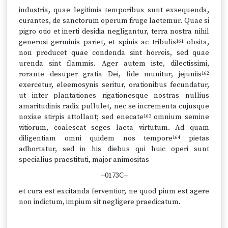
industria, quae legitimis temporibus sunt exsequenda,
curantes, de sanctorum operum fruge laetemur. Quae si
pigro otio et inerti desidia negligantur, terra nostra nihil
generosi germinis pariet, et spinis ac tribulis
obsita,
161
non producet quae condenda sint horreis, sed quae
urenda sint flammis. Ager autem iste, dilectissimi,
rorante desuper gratia Dei, fide munitur, jejuniis
162
exercetur, eleemosynis seritur, orationibus fecundatur,
ut inter plantationes rigationesque nostras nullius
amaritudinis radix pullulet, nec se incrementa cujusque
noxiae stirpis attollant; sed enecate
omnium semine
163
vitiorum, coalescat seges laeta virtutum. Ad quam
diligentiam omni quidem nos tempore
pietas
164
adhortatur, sed in his diebus qui huic operi sunt
specialius praestituti, major animositas
--0173C--
et cura est excitanda ferventior, ne quod pium est agere
non indictum, impium sit negligere praedicatum.