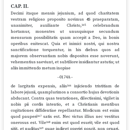
CAP. II.
Decimi itaque mensis jejunium, ad quod charitatem
vestram religioso proposito novimus
45
praeparatam,
unanimiter, auxiliante Christo,
celebrandum
165
hortamur, monentes ut unusquisque secundum
mensuram possibilitatis quam accepit a Deo, in bonis
operibus enitescat. Quia et inimici nostri, qui nostra
sanctificatione torquentur, in his diebus quos ad
majorem observantiam nobis dispositos esse noverunt,
vehementius saeviunt, et subtiliore insidiantur astutia; ut
aliis immittendo metum inopiae
--0174A--
de largitatis expensis, aliis
injiciendo tristitiam de
166
labore jejunii, quamplurimos a consortio hujus devotionis
abducant. Contra quas tentationes, dilectissimi, vigilet in
nobis pii cordis intentio, et a Christianis mentibus
cogitationes diffidentiae repellantur. Modicum est enim
quod pauperi
satis est. Nec victus illius nec vestitus
167
onerosus est. Vile
enim est quod esurit; vile est quod
168
sitit, et nuditas
quae indiget operiri poscit, non ornari.
169